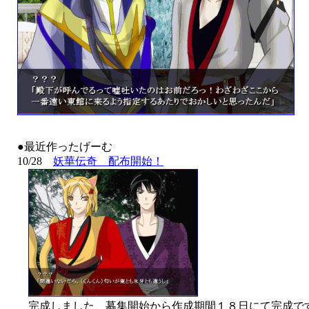
●最近作ったげーむ
10/28
妖華伝奇 配布開始！
完成しました、募集開始から作成期間１８日にて完成で