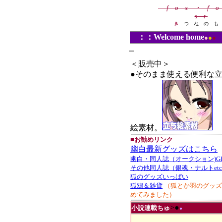
- f o x ・ f 
s t-
き
つ ね の も
：：Welcome home
●
●
●
＜販売中＞
●そのまま使える便利な
絵素材。
■お勧めリンク
幽白最新グッズはこちら
幽白・同人誌（オークション)GE
その他同人誌（銀魂・ナルトet
狐のグッズいっぱい
狐鴉＆雑貨
（狐とか羽のグッズ
めてみました）
>●
小説連載ちゅ
●
●