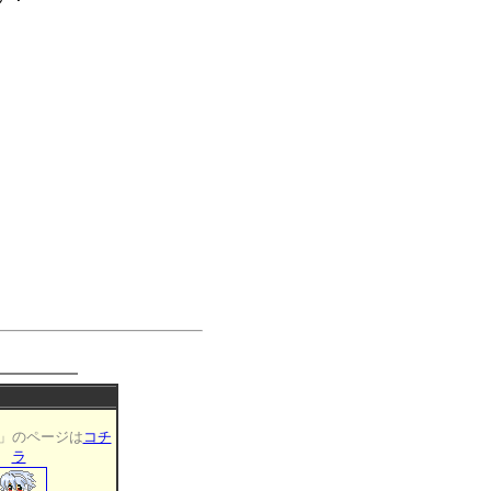
」のページは
コチ
ラ