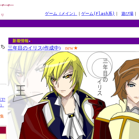
o r e
ゲーム（メイン）
｜
ゲーム(Flash系)
｜
遊び場
り
新着情報
●
●
立ち
三年目のイリス(作成中)
new★
T!
c）
集