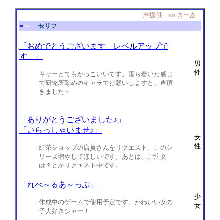
声提供 vo.きーあ
■
■
セリフ
■
「おめでとうございます レベルアップで
す。」
男
性
キャーとてもかっこいいです。落ち着いた感じ
で研究所勤めのキャラでお願いしますと、声頂
きました～
「ありがとうございました♪」
「いらっしゃいませ♪」
女
性
紅茶ショップの店員さんをリクエスト。このシ
リーズ増やしてほしいです。あとは、ご注文
は？とかリクエスト中です。
「れべ～るあ～っぷ」
少
作成中のゲームで使用予定です。かわいい女の
女
子大好きジャー！