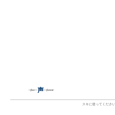
声
--fox
forest-
スキに使ってください。（ゲー