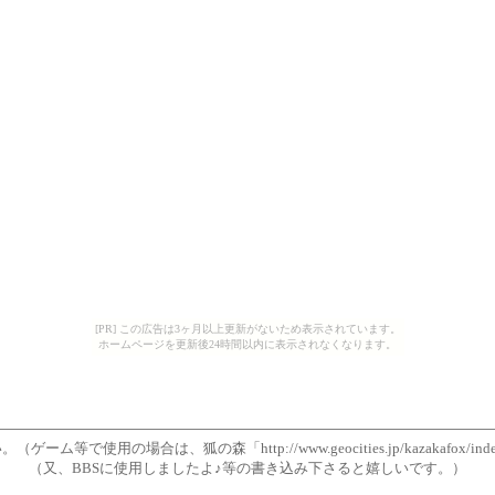
[PR] この広告は3ヶ月以上更新がないため表示されています。
ホームページを更新後24時間以内に表示されなくなります。
ム等で使用の場合は、狐の森「http://www.geocities.jp/kazakafox/in
（又、BBSに使用しましたよ♪等の書き込み下さると嬉しいです。）