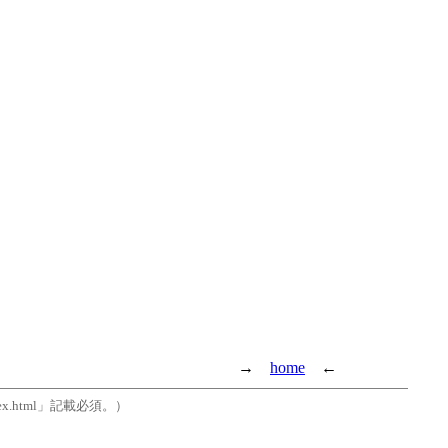
→
home
←
dex.html」記載必須。）