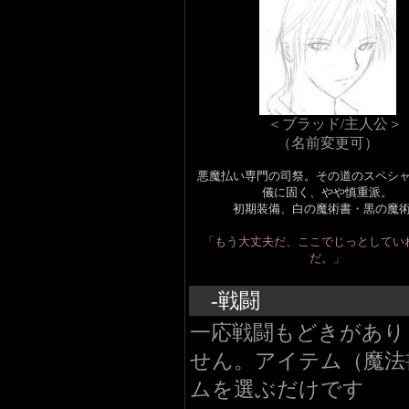
＜ブラッド/主人公＞
（名前変更可）
悪魔払い専門の司祭。その道のスペシ
儀に固く、やや慎重派。
初期装備、白の魔術書・黒の魔
「もう大丈夫だ、ここでじっとしてい
だ。」
-戦闘
一応戦闘もどきがあり
せん。アイテム（魔法
ムを選ぶだけです