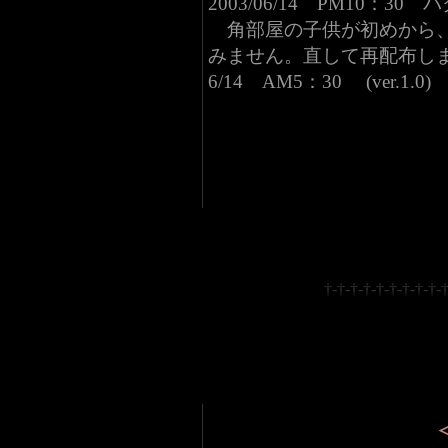
2003/06/14 PM10：30
角部屋の子供が初めから、
みません。直して再配布し
6/14 AM5：30 (ver.1
†-†-†-†-†-†-†-†-†-†